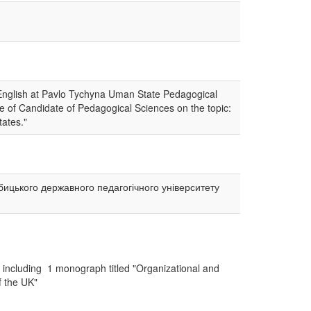
g English at Pavlo Tychyna Uman State Pedagogical
ee of Candidate of Pedagogical Sciences on the topic:
tates."
бицького державного педагогічного університету
, including 1 monograph titled "Organizational and
of the UK"