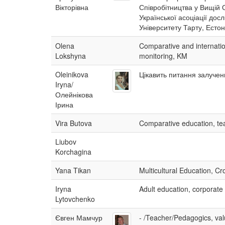
Вікторівна
Співробітництва у Вищій О
Української асоціації досл
Університету Тарту, Естон
Olena
Comparative and internatio
Lokshyna
monitoring, KM
Oleinikova
Цікавить питання залучен
Iryna/
Олейнікова
Ірина
Vira Butova
Comparative education, te
Liubov
Korchagina
Yana Tikan
Multicultural Education, C
Iryna
Adult education, corporate
Lytovchenko
Євген Мамчур
- /Teacher/Pedagogics, valu