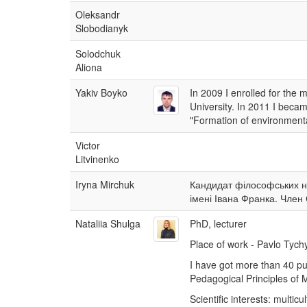
Oleksandr
Slobodianyk
Solodchuk
Aliona
Yakiv Boyko
In 2009 I enrolled for the
University. In 2011 I beca
"Formation of environmental
Victor
Litvinenko
Iryna Mirchuk
Кандидат філософських на
імені Івана Франка. Член С
Nataliia Shulga
PhD, lecturer
Place of work - Pavlo Tyc
I have got more than 40 pu
Pedagogical Principles of M
Scientific interests: m
ulticu