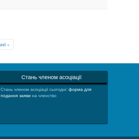
пна
стання
ast »
ка
торінка
Стань членом асоціації
Стань членом асоціації сьогодні:
форма для
подання заяви
на членство