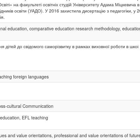
світі» на факультеті освітніх студій Університету Адама Міцкевича 
ідників освіти (УАДО). У 2016 захистила дисертацію з педагогіки, у 2
ія.
nal education, comparative education research methodology, education
ня дітей до свідомого саморізвитку в рамках виховної роботи в шкоі
aching foreign languages
ross-cultural Communication
 education, EFL teaching
es and value orientations, professional and value orientations of futur