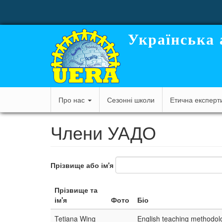
User
Перейти
до
account
основного
вмісту
menu
Українська 
Main
Про нас
Сезонні школи
Етична експерт
navigation
Члени УАДО
Прізвище або ім'я
Прізвище та
ім'я
Фото
Біо
Tetiana Wing
English teaching methodo