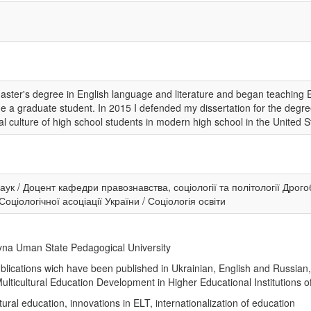
 master's degree in English language and literature and began teachin
me a graduate student. In 2015 I defended my dissertation for the degr
 culture of high school students in modern high school in the United S
ук / Доцент кафедри правознавства, соціології та політології Дрого
оціологічної асоціації України / Соціологія освіти
hyna Uman State Pedagogical University
blications wich have been published in Ukrainian, English and Russian
ulticultural Education Development in Higher Educational Institutions 
ltural education, innovations in ELT, internationalization of education