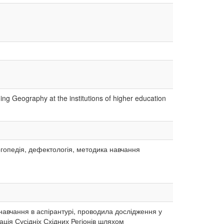
ng Geography at the institutions of higher education
логопедія, дефектологія, методика навчання
 навчання в аспірантурі, проводила дослідження у
ія Сусідніх Східних Регіонів шляхом