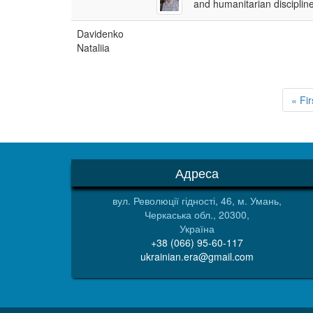
and humanitarian discipline
Davidenko
Nataliia
Розбивка
на
Пер
« Fir
сторінки
стор
Адреса
вул. Революції гідності, 46, м. Умань,
Черкаська обл., 20300,
Україна
+38 (066) 95-60-117
ukrainian.era@gmail.com