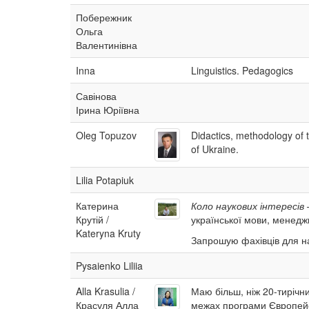
Побережник
Ольга
Валентинівна
Inna
Linguistics. Pedagogics
Савінова
Ірина Юріївна
Oleg Topuzov
Didactics, methodology of 
of Ukraine.
Lilia Potapiuk
Катерина
Коло наукових інтересів
–
Крутій /
української мови, менеджм
Kateryna Kruty
Запрошую фахівців для н
Pysaienko Liliia
Alla Krasulia /
Маю більш, ніж 20-тирічни
Красуля Алла
межах програми Європейс