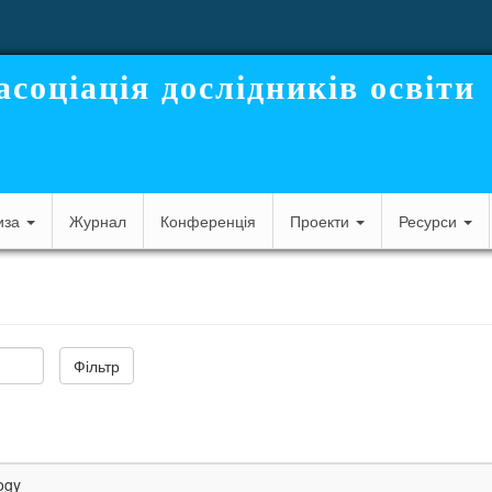
асоціація дослідників освіти
иза
Журнал
Конференція
Проекти
Ресурси
Фільтр
logy