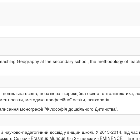
teaching Geography at the secondary school, the methodology of teachi
 дошкільна освіта, початкова і корекційна освіта, онтолінгвістика, 
ент освіти, методика професійної освіти, психологія.
аписання монографії "Філософія дошкільного Дитинства".
й науково-педагогічний досвід у вищий школі. У 2013-2014, під час
ького Союзу «Erasmus Mundus Дія 2» проєкту «EMINENCE – Інтеграц