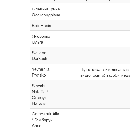
Білецька Ірина
Олександрівна
Бріт Надія
Яловенко
Ольга
Svitlana
Derkach
Yevheniia
Підготовка вчителів англі
Protsko
вищої освіти; засоби медіа
Stavchuk
Nataliia /
Ставчук
Наталія
Gembaruk Alla
/ Гембарук
Алла