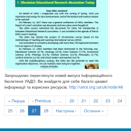
Запрошуємо переглянути новий випуск Інформаційного
бюлетеня УАДО. Ви знайдете для себе багато цікавої
інформації та корисних ресурсів.
http://uera.org.ua/uk/node/46
Розбивка
на
Перша
« Перша
Попередня
‹ Previous
…
Сторінка
20
Сторінка
21
Сторінка
22
Сторінка
23
Сторін
24
сторінки
сторінка
сторінка
Сторінка
25
Сторінка
26
Поточна
27
Сторінка
28
Наступна
Наступна ›
Остання
Остання »
сторінка
сторінка
сторінка