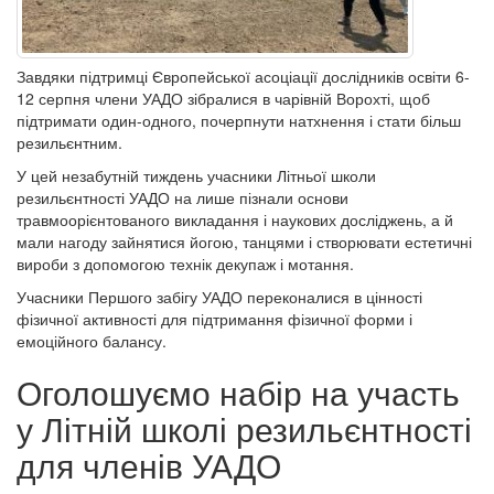
Завдяки підтримці Європейської асоціації дослідників освіти 6-
12 серпня члени УАДО зібралися в чарівній Ворохті, щоб
підтримати один-одного, почерпнути натхнення і стати більш
резильєнтним.
У цей незабутній тиждень учасники Літньої школи
резильєнтності УАДО на лише пізнали основи
травмоорієнтованого викладання і наукових досліджень, а й
мали нагоду зайнятися йогою, танцями і створювати естетичні
вироби з допомогою технік декупаж і мотання.
Учасники Першого забігу УАДО переконалися в цінності
фізичної активності для підтримання фізичної форми і
емоційного балансу.
Оголошуємо набір на участь
у Літній школі резильєнтності
для членів УАДО