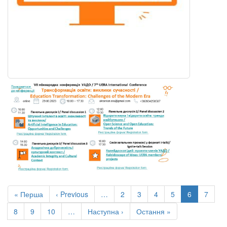
Розбивка
на
Перша
« Перша
Попередня
‹ Previous
…
Сторінка
2
Сторінка
3
Сторінка
4
Сторінка
5
Поточна
6
Сторін
7
сторінки
сторінка
сторінка
сторінка
Сторінка
8
Сторінка
9
Сторінка
10
…
Наступна
Наступна ›
Остання
Остання »
сторінка
сторінка