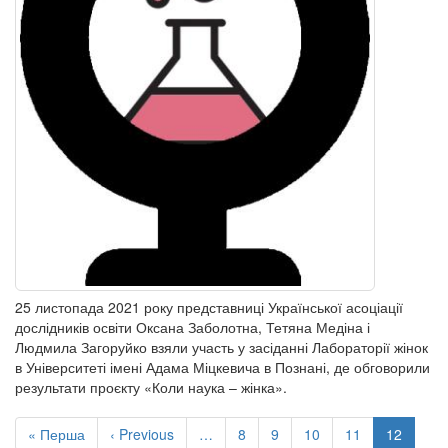
25 листопада 2021 року представниці Української асоціації
дослідників освіти Оксана Заболотна, Тетяна Медіна і
Людмила Загоруйко взяли участь у засіданні Лабораторії жінок
в Університеті імені Адама Міцкевича в Познані, де обговорили
результати проєкту «Коли наука – жінка».
Розбивка
на
Перша
« Перша
Попередня
‹ Previous
…
Сторінка
8
Сторінка
9
Сторінка
10
Сторінка
11
Поточна
12