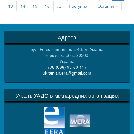
сторінки
сторінка
сторінка
сторінка
Сторінка
13
Сторінка
14
Сторінка
15
Сторінка
16
…
Наступна
Наступна ›
Остання
Остання »
сторінка
сторінка
Адреса
вул. Революції гідності, 46, м. Умань,
Черкаська обл., 20300,
Україна
+38 (066) 95-60-117
ukrainian.era@gmail.com
Участь УАДО в міжнародних організаціях
EERA
WERA