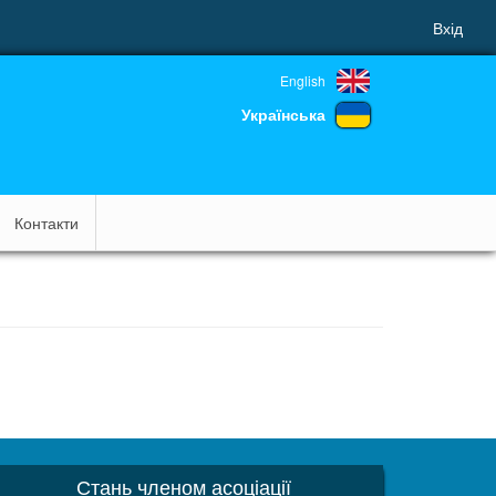
Вхід
English
Українська
Контакти
Стань членом асоціації