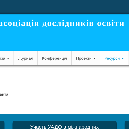
асоціація дослідників освіти
иза
Журнал
Конференція
Проекти
Ресурси
айта.
Участь УАДО в міжнародних