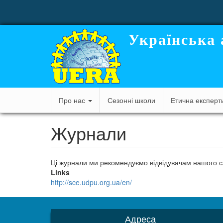
User
Перейти
до
account
основного
вмісту
menu
Українська 
Main
Про нас
Сезонні школи
Етична експерт
navigation
Журнали
Ці журнали ми рекомендуємо відвідувачам нашого с
Links
http://sce.udpu.org.ua/en/
Адреса