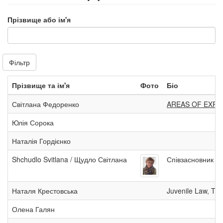
Прізвище або ім'я
Фільтр
Прізвище та ім'я
Фото
Біо
Світлана Федоренко
AREAS OF EXPERT
Юлія Сорока
Наталія Гордієнко
Shchudlo Svitlana / Щудло Світлана
Співзасновник та
Наталя Крестовська
Juvenile Law, The
Олена Галян