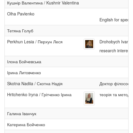
Кушнір Валентина / Kushnir Valentina
Olha Pavlenko
English for specif
Тетяна Голуб
Perkhun Lesia / Перхун Леся
Drohobych Ivan F
research interest
Ілона Бойчевська
Ірина Литовченко
Skotna Nadiia / Скотна Надія
Доктор філософсь
Hritchenko Iryna / Грітченко Ірина
теорія та методи
Галина Іванчук
Катерина Бойченко