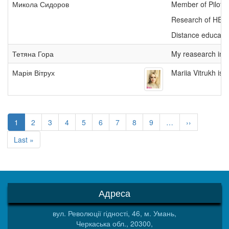
Микола Сидоров
Member of Pilot A
Research of HEI en
Distance educati
Тетяна Гора
My reasearch inte
Марія Вітрух
Mariia Vitrukh is
Розбивка
на
Поточна
1
Сторінка
2
Сторінка
3
Сторінка
4
Сторінка
5
Сторінка
6
Сторінка
7
Сторінка
8
Сторінка
9
…
Наступна
››
сторінки
сторінка
сторінка
Остання
Last »
сторінка
Адреса
вул. Революції гідності, 46, м. Умань,
Черкаська обл., 20300,