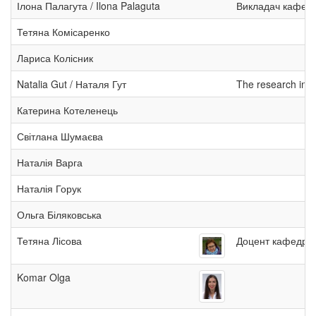
Ілона Палагута / Ilona Palaguta
Викладач кафедри
Тетяна Комісаренко
Лариса Колісник
Natalia Gut / Наталя Гут
The research inte
Катерина Котеленець
Світлана Шумаєва
Наталія Варга
Наталія Горук
Ольга Біляковська
Тетяна Лісова
Доцент кафедри п
Komar Olga