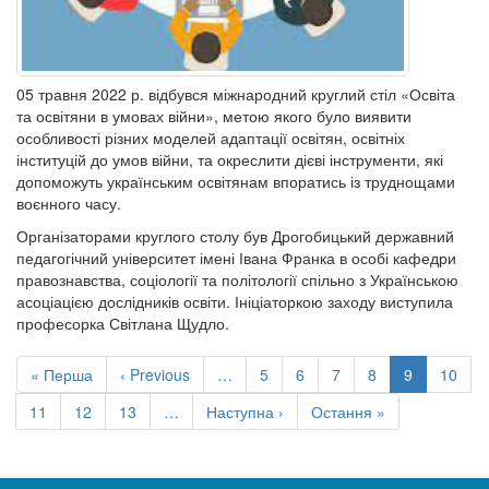
05 травня 2022 р. відбувся міжнародний круглий стіл «Освіта
та освітяни в умовах війни», метою якого було виявити
особливості різних моделей адаптації освітян, освітніх
інституцій до умов війни, та окреслити дієві інструменти, які
допоможуть українським освітянам впоратись із труднощами
воєнного часу.
Організаторами круглого столу був Дрогобицький державний
педагогічний університет імені Івана Франка в особі кафедри
правознавства, соціології та політології спільно з Українською
асоціацією дослідників освіти. Ініціаторкою заходу виступила
професорка Світлана Щудло.
Розбивка
на
Перша
« Перша
Попередня
‹ Previous
…
Сторінка
5
Сторінка
6
Сторінка
7
Сторінка
8
Поточна
9
Сторін
10
сторінки
сторінка
сторінка
сторінка
Сторінка
11
Сторінка
12
Сторінка
13
…
Наступна
Наступна ›
Остання
Остання »
сторінка
сторінка