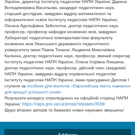
України, директор Інституту педагогіки НАПН України; Дарина
Володимирівна Васильєва, кандидат педагогічних наук,
старший дослідник, завідувач відділу математичної та
інформатичної освіти Інституту педагогіки НАПН України;
Оксана Адольфівна Заболотна, доктор педагогічних наук,
професор, професор кафедри іноземних мов, завідувач
Лабораторії педагогічної компаративістики факультету
іноземних мов Уманського державного педагогічного
університету імені Павла Тичини; Людмила Миколаївна
Калініна, доктор педагогічних наук, професор, вчений секретар
Інституту педагогіки НАПН України, Олена Ігорівна Локшина,
доктор педагогічних наук, професор, дійсний член (академік)
НАПН України, завідувач відділу порівняльної педагогіки
Інституту педагогіки НАПН України, яким присуджено Диплом І
ступеня за
посібник для вчителів «Європейська якість навчання
для кращої успішності учнів».
Результати конкурсу оприлюднено на офіційній сторінці НАПН
України:
https://naps.gov.ua/ua/press/releases/3539/
Щиро вітаємо авторів та бажаємо нових наукових звершень!
Address