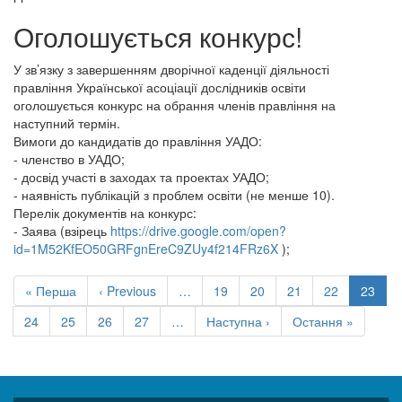
Оголошується конкурс!
У зв’язку з завершенням дворічної каденції діяльності
правління Української асоціації дослідників освіти
оголошується конкурс на обрання членів правління на
наступний термін.
Вимоги до кандидатів до правління УАДО:
- членство в УАДО;
- досвід участі в заходах та проектах УАДО;
- наявність публікацій з проблем освіти (не менше 10).
Перелік документів на конкурс:
- Заява (взірець
https://drive.google.com/open?
id=1M52KfEO50GRFgnEreC9ZUy4f214FRz6X
);
Розбивка
на
Перша
« Перша
Попередня
‹ Previous
…
Сторінка
19
Сторінка
20
Сторінка
21
Сторінка
22
Поточ
23
сторінки
сторінка
сторінка
сторін
Сторінка
24
Сторінка
25
Сторінка
26
Сторінка
27
…
Наступна
Наступна ›
Остання
Остання »
сторінка
сторінка